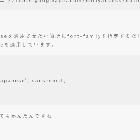
ef="//fonts.googleapis.com/earlyaccess/not
paneseを適用させたい箇所にfont-familyを指
aneseを適用しています。
apanese', sans-serif;

てもかんたんですね！