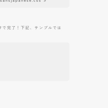
osansjapanese.css">
定するだけで完了！下記、サンプルでは