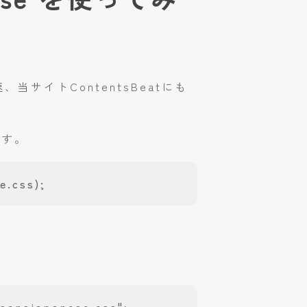
サイトContentsBeatにも
ます。
e.css);